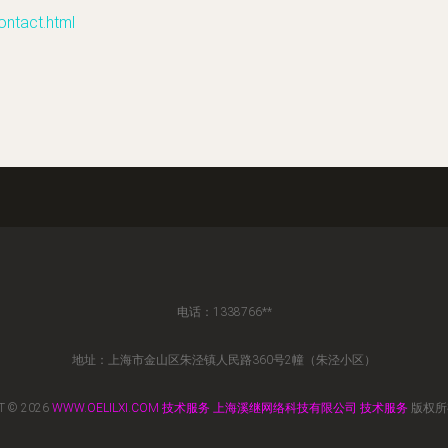
tact.html
电话：1338766**
地址：上海市金山区朱泾镇人民路360号2幢（朱泾小区）
T © 2026
WWW.OELILXI.COM
技术服务
上海溪继网络科技有限公司
技术服务
版权所