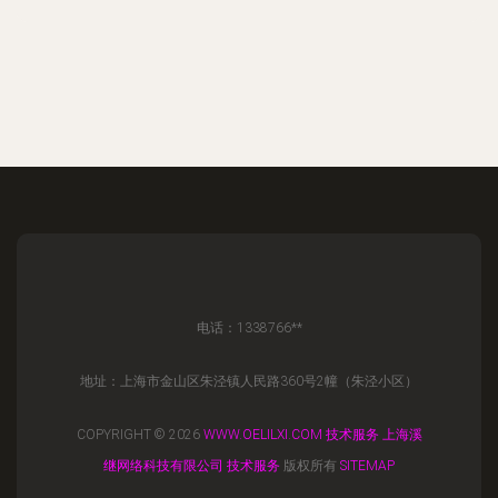
电话：1338766**
地址：上海市金山区朱泾镇人民路360号2幢（朱泾小区）
COPYRIGHT © 2026
WWW.OELILXI.COM
技术服务
上海溪
继网络科技有限公司
技术服务
版权所有
SITEMAP