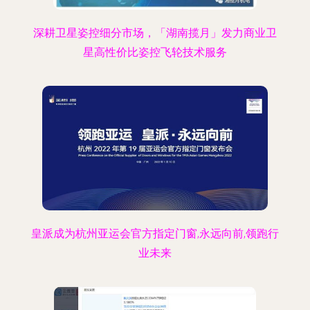
深耕卫星姿控细分市场，「湖南揽月」发力商业卫
星高性价比姿控飞轮技术服务
皇派成为杭州亚运会官方指定门窗,永远向前,领跑行
业未来