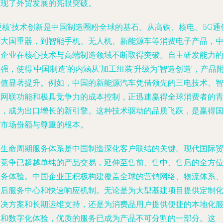
实现了外贸发展的亮眼突破。
硬核’技术创新是中国制造圈粉全球的基石。从高铁、核电、5G通
等大国重器，到智能手机、无人机、新能源车等消费电子产品，
国企业在核心技术与高端制造领域不断取得突破。自主研发能力
强，使得‘中国制造’的内涵从‘加工组装’升级为‘智造创造’，产品
加值显著提升。例如，中国的新能源汽车凭借领先的三电技术、
能网联功能和极具竞争力的成本控制，正迅速赢得全球消费者的
睐，成为出口增长的新引擎。这种技术驱动的品质飞跃，是赢得
际市场份额与尊重的根本。
全生命周期服务体系是中国制造深化客户联结的关键。现代国际
易竞争已超越单纯的产品交易，延伸至售前、售中、售后的全方
服务体验。中国企业正积极构建覆盖全球的营销网络、物流体系
售后服务中心和快速响应机制。无论是为大型基建项目提供定制
解决方案和长期运维支持，还是为消费品用户提供便捷的本地化
务和数字化体验，优质的服务已成为产品不可分割的一部分。这