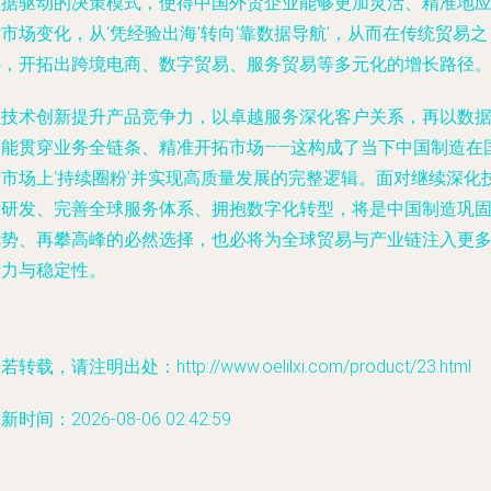
数据驱动的决策模式，使得中国外贸企业能够更加灵活、精准地
市场变化，从‘凭经验出海’转向‘靠数据导航’，从而在传统贸易之
外，开拓出跨境电商、数字贸易、服务贸易等多元化的增长路径
以技术创新提升产品竞争力，以卓越服务深化客户关系，再以数
智能贯穿业务全链条、精准开拓市场——这构成了当下中国制造在
际市场上‘持续圈粉’并实现高质量发展的完整逻辑。面对继续深化
术研发、完善全球服务体系、拥抱数字化转型，将是中国制造巩
优势、再攀高峰的必然选择，也必将为全球贸易与产业链注入更
活力与稳定性。
若转载，请注明出处：http://www.oelilxi.com/product/23.html
新时间：2026-08-06 02:42:59