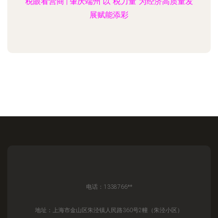
税眼看营商 | 肇庆端州 以“税力量”为经济高质量发
展赋能添彩
电话：1338766**
地址：上海市金山区朱泾镇人民路360号2幢（朱泾小区）