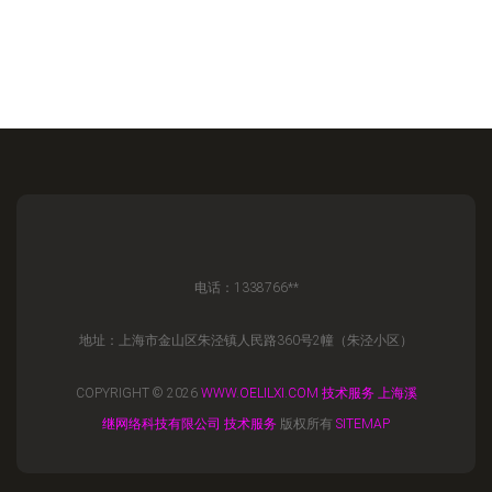
电话：1338766**
地址：上海市金山区朱泾镇人民路360号2幢（朱泾小区）
COPYRIGHT © 2026
WWW.OELILXI.COM
技术服务
上海溪
继网络科技有限公司
技术服务
版权所有
SITEMAP