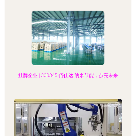
挂牌企业 | 300345 佰仕达 纳米节能，点亮未来